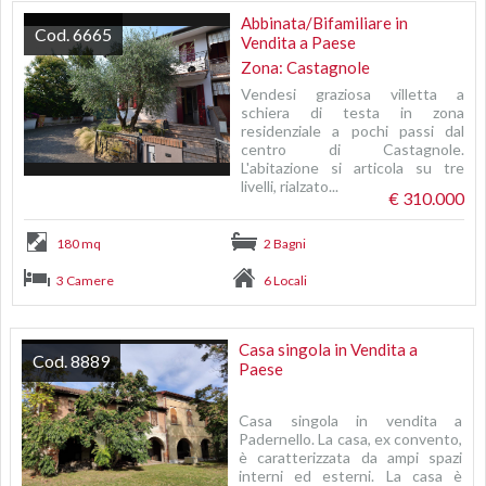
Abbinata/Bifamiliare in
Cod. 6665
Vendita a Paese
Zona: Castagnole
Vendesi graziosa villetta a
schiera di testa in zona
residenziale a pochi passi dal
centro di Castagnole.
L'abitazione si articola su tre
livelli, rialzato...
€ 310.000
180 mq
2 Bagni
3 Camere
6 Locali
Casa singola in Vendita a
Cod. 8889
Paese
Casa singola in vendita a
Padernello. La casa, ex convento,
è caratterizzata da ampi spazi
interni ed esterni. La casa è