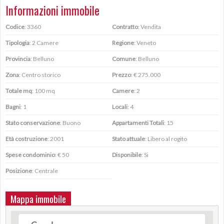
Informazioni immobile
Codice
: 3360
Contratto
: Vendita
Tipologia
: 2 Camere
Regione
: Veneto
Provincia
: Belluno
Comune
: Belluno
Zona
: Centro storico
Prezzo
: € 275.000
Totale mq
: 100 mq
Camere
: 2
Bagni
: 1
Locali
: 4
Stato conservazione
: Buono
Appartamenti Totali
: 15
Età costruzione
: 2001
Stato attuale
: Libero al rogito
Spese condominio
: € 50
Disponibile
: Si
Posizione
: Centrale
Mappa immobile