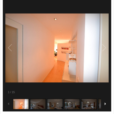
1
/
15