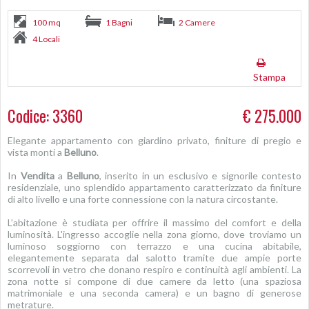
100 mq
1 Bagni
2 Camere
4 Locali
Stampa
Codice: 3360
€ 275.000
Elegante appartamento con giardino privato, finiture di pregio e
vista monti a
Belluno
.
In
Vendita
a
Belluno
, inserito in un esclusivo e signorile contesto
residenziale, uno splendido appartamento caratterizzato da finiture
di alto livello e una forte connessione con la natura circostante.
L’abitazione è studiata per offrire il massimo del comfort e della
luminosità. L'ingresso accoglie nella zona giorno, dove troviamo un
luminoso soggiorno con terrazzo e una cucina abitabile,
elegantemente separata dal salotto tramite due ampie porte
scorrevoli in vetro che donano respiro e continuità agli ambienti. La
zona notte si compone di due camere da letto (una spaziosa
matrimoniale e una seconda camera) e un bagno di generose
metrature.