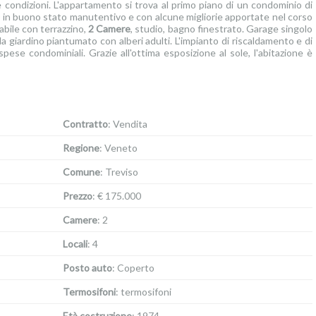
ondizioni. L'appartamento si trova al primo piano di un condominio di
0 in buono stato manutentivo e con alcune migliorie apportate nel corso
abile con terrazzino,
2 Camere
, studio, bagno finestrato. Garage singolo
da giardino piantumato con alberi adulti. L'impianto di riscaldamento e di
pese condominiali. Grazie all'ottima esposizione al sole, l'abitazione è
Contratto
: Vendita
Regione
: Veneto
Comune
: Treviso
Prezzo
: € 175.000
Camere
: 2
Locali
: 4
Posto auto
: Coperto
Termosifoni
: termosifoni
Età costruzione
: 1974