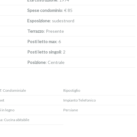
Spese condominio
: € 85
Esposizione
: sudestnord
Terrazzo
: Presente
Posti letto max
: 6
Posti letto singoli
: 2
Posizione
: Centrale
T: Condominiale
Ripostiglio
uet
Impianto Telefonico
i in legno
Persiane
a: Cucina abitabile