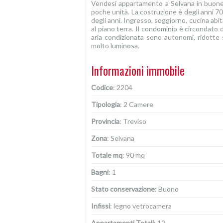
Vendesi appartamento a Selvana in buone c
poche unità. La costruzione è degli anni 7
degli anni. Ingresso, soggiorno, cucina abit
al piano terra. Il condominio è circondato 
aria condizionata sono autonomi, ridotte s
molto luminosa.
Informazioni immobile
Codice
: 2204
Tipologia
: 2 Camere
Provincia
: Treviso
Zona
: Selvana
Totale mq
: 90 mq
Bagni
: 1
Stato conservazione
: Buono
Infissi
: legno vetrocamera
Appartamenti Totali
: 12