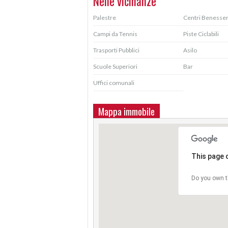
Nelle vicinanze
Palestre
Centri Benesse
Campi da Tennis
Piste Ciclabili
Trasporti Pubblici
Asilo
Scuole Superiori
Bar
Uffici comunali
Mappa immobile
This page 
Do you own t