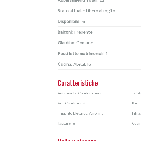
Stato attuale
: Libero al rogito
Disponibile
: Si
Balconi
: Presente
Giardino
: Comune
Posti letto matrimoniali
: 1
Cucina
: Abitabile
Caratteristiche
Antenna Tv: Condominiale
Tv SA
Aria Condizionata
Parq
Impianto Elettrico: A norma
Infiss
Tapparelle
Cucin