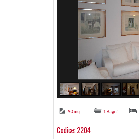
90 mq
1 Bagni
Codice: 2204