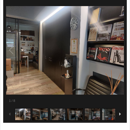
1
/
8