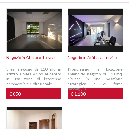
Negozio in Affitto a Treviso
Negozio in Affitto a Treviso
Silea, negozio di 110 mq in
Proponiamo in locazione
affitto a Silea vicino al centro
splendido negozio di 120 mq,
in una zona di interesse
situato in una posizione
commerciale e direzionale....
strategica e di forte
passaggio,...
€ 850
€ 1.100