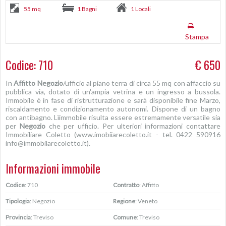
55 mq
1 Bagni
1 Locali
Stampa
Codice: 710
€ 650
In
Affitto
Negozio
/ufficio al piano terra di circa 55 mq con affaccio su
pubblica via, dotato di un'ampia vetrina e un ingresso a bussola.
Immobile è in fase di ristrutturazione e sarà disponibile fine Marzo,
riscaldamento e condizionamento autonomi. Dispone di un bagno
con antibagno. Lìimmobile risulta essere estremamente versatile sia
per
Negozio
che per ufficio. Per ulteriori informazioni contattare
Immobiliare Coletto (www.imobiiarecoletto.it - tel. 0422 590916
info@immobilarecoletto.it).
Informazioni immobile
Codice
: 710
Contratto
: Affitto
Tipologia
: Negozio
Regione
: Veneto
Provincia
: Treviso
Comune
: Treviso