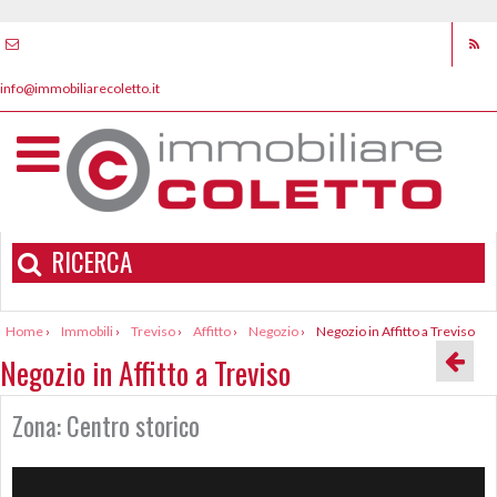
info@immobiliarecoletto.it
RICERCA
Home
›
Immobili
›
Treviso
›
Affitto
›
Negozio
›
Negozio in Affitto a Treviso
Negozio in Affitto a Treviso
Zona: Centro storico